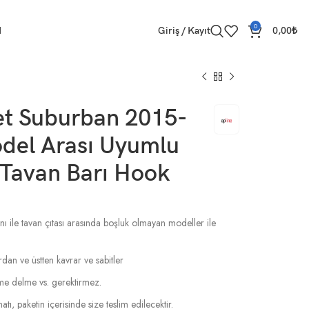
0
M
Giriş / Kayıt
0,00
₺
et Suburban 2015-
del Arası Uyumlu
 Tavan Barı Hook
nı ile tavan çıtası arasında boşluk olmayan modeller ile
rdan ve üstten kavrar ve sabitler
esme delme vs. gerektirmez.
tı, paketin içerisinde size teslim edilecektir.