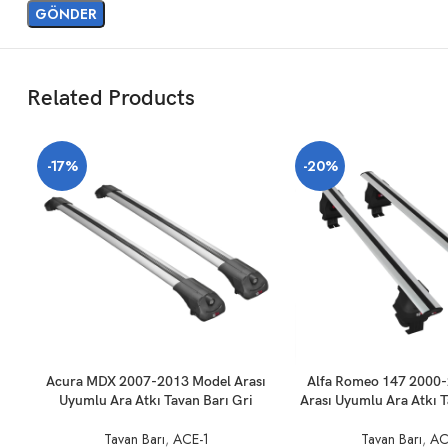
Related Products
-17%
-20%
SEPETE EKLE
SEPETE EKLE
Acura MDX 2007-2013 Model Arası
Alfa Romeo 147 2000
Uyumlu Ara Atkı Tavan Barı Gri
Arası Uyumlu Ara Atkı T
Tavan Barı
,
ACE-1
Tavan Barı
,
AC