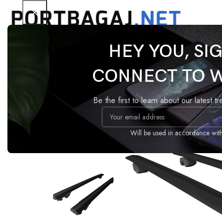
HEY YOU, SI
Ana Sayfa
Tavan Barı
HOOK
Chevrolet Suburb
CONNECT TO 
-13%
Be the first to learn about our latest t
Will be used in accordance wit