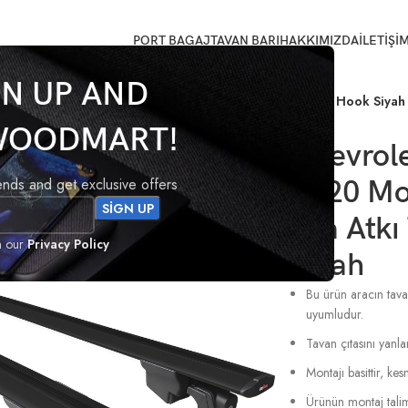
PORT BAGAJ
TAVAN BARI
HAKKIMIZDA
İLETİŞİ
GN UP AND
an 2015-2020 Model Arası Uyumlu Ara Atkı Tavan Barı Hook Siyah
WOODMART!
Chevrol
rends and get exclusive offers
2020 Mo
Ara Atkı
h our
Privacy Policy
Siyah
Bu ürün aracın tava
uyumludur.
Tavan çıtasını yanla
Montajı basittir, k
Ürünün montaj talima