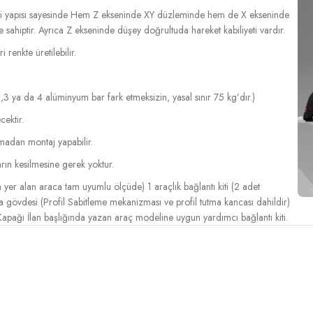
entli yapısı sayesinde Hem Z ekseninde XY düzleminde hem de X ekseninde
ahiptir. Ayrıca Z ekseninde düşey doğrultuda hareket kabiliyeti vardır.
renkte üretilebilir.
,3 ya da 4 alüminyum bar fark etmeksizin, yasal sınır 75 kg’dır.)
cektir.
lmadan montaj yapabilir.
rın kesilmesine gerek yoktur.
er alan araca tam uyumlu ölçüde) 1 araçlık bağlantı kiti (2 adet
gövdesi (Profil Sabitleme mekanizması ve profil tutma kancası dahildir)
pağı İlan başlığında yazan araç modeline uygun yardımcı bağlantı kiti.