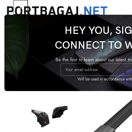
HEY YOU, SI
Ana Sayfa
Tavan Barı
ACE-2
BMW X1 F48 2016-
CONNECT TO 
-14%
Be the first to learn about our latest t
Will be used in accordance wit