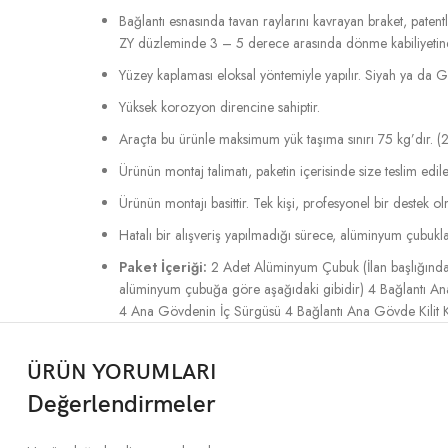
Bağlantı esnasında tavan raylarını kavrayan braket, pat
ZY düzleminde 3 – 5 derece arasında dönme kabiliyetine s
Yüzey kaplaması eloksal yöntemiyle yapılır. Siyah ya da Gri 
Yüksek korozyon direncine sahiptir.
Araçta bu ürünle maksimum yük taşıma sınırı 75 kg’dır. (2
Ürünün montaj talimatı, paketin içerisinde size teslim edile
Ürünün montajı basittir. Tek kişi, profesyonel bir destek o
Hatalı bir alışveriş yapılmadığı sürece, alüminyum çubukla
Paket İçeriği:
2 Adet Alüminyum Çubuk (İlan başlığında y
alüminyum çubuğa göre aşağıdaki gibidir) 4 Bağlantı Ana 
4 Ana Gövdenin İç Sürgüsü 4 Bağlantı Ana Gövde Kilit Ka
ÜRÜN YORUMLARI
Değerlendirmeler