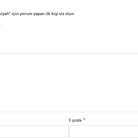
ah” için yorum yapan ilk kişi siz olun
r
*
E-posta