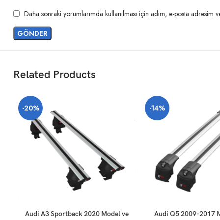
Daha sonraki yorumlarımda kullanılması için adım, e-posta adresim ve 
Related Products
-20%
-14%
SEPETE EKLE
SEPETE EKLE
Audi A3 Sportback 2020 Model ve
Audi Q5 2009-2017 M