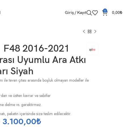
0
M
Giriş / Kayıt
0,00
₺
 F48 2016-2021
ası Uyumlu Ara Atkı
rı Siyah
nı ile tavan çıtası arasında boşluk olmayan modeller ile
rdan ve üstten kavrar ve sabitler
esme delme vs. gerektirmez.
tı, paketin içerisinde size teslim edilecektir.
₺
3.100,00
₺