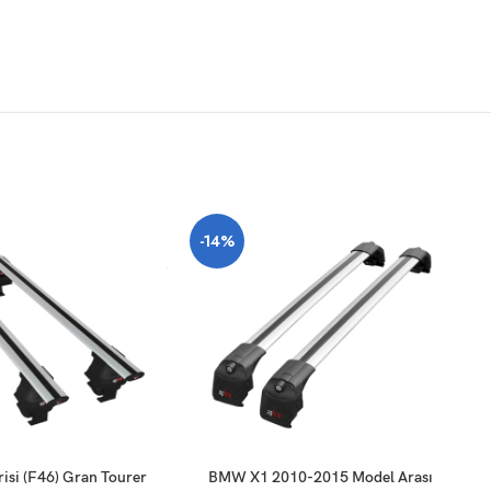
-14%
SEPETE EKLE
SE
isi (F46) Gran Tourer
BMW X1 2010-2015 Model Arası