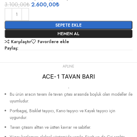
3.100,00
₺
2.600,00
₺
SEPETE EKLE
HEMEN AL
Karşılaştır
Favorilere ekle
Paylaş:
APLINE
ACE-1 TAVAN BARI
-
Bu ürün aracın tavanı ile tavan çıtası arasında boşluk olan modeller ile
uyumludur.
Portbagaj, Bisiklet taşıyıcı, Kano taşıyıcı ve Kayak taşıyıcı için
uygundur.
Tavan çıtasını alttan ve üstten kavrar ve sabitler.
Yüzey kaplaması eloksal yöntemiyle yapılır. Siyah ya da Gri renkte