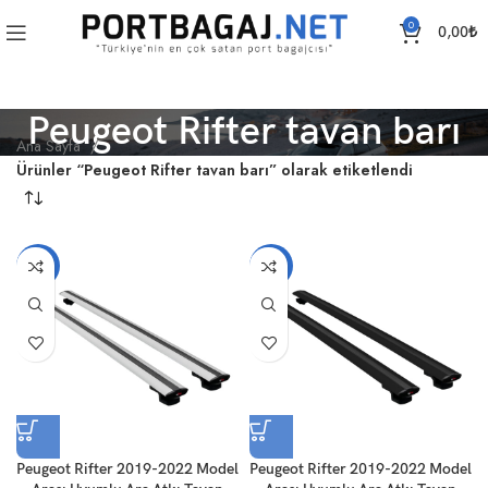
0
0,00
₺
Peugeot Rifter tavan barı
Ana Sayfa
Ürünler “Peugeot Rifter tavan barı” olarak etiketlendi
-18%
-18%
Peugeot Rifter 2019-2022 Model
Peugeot Rifter 2019-2022 Model