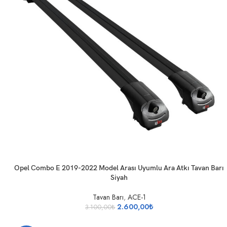
SEPETE EKLE
Opel Combo E 2019-2022 Model Arası Uyumlu Ara Atkı Tavan Barı
Siyah
Tavan Barı
,
ACE-1
2.600,00
₺
3.100,00
₺