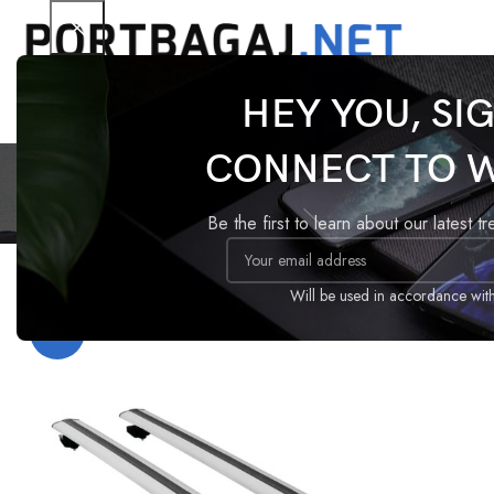
HEY YOU, SI
Opel
CONNECT TO 
Be the first to learn about our latest t
Ana Sayfa
Ürünler “Opel Combo E tavan barı” olarak etiketl
Will be used in accordance wit
-18%