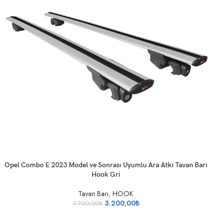
SEPETE EKLE
Opel Combo E 2023 Model ve Sonrası Uyumlu Ara Atkı Tavan Barı
Hook Gri
Tavan Barı
,
HOOK
3.200,00
₺
3.700,00
₺