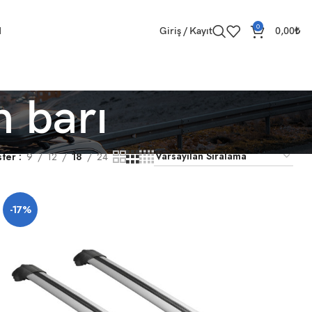
0
M
Giriş / Kayıt
0,00
₺
 barı
ster
9
12
18
24
-17%