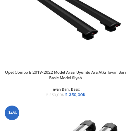
SEPETE EKLE
Opel Combo E 2019-2022 Model Arası Uyumlu Ara Atkı Tavan Barı
Basic Model Siyah
Tavan Barı
,
Basic
2.350,00
₺
2.850,00
₺
-14%