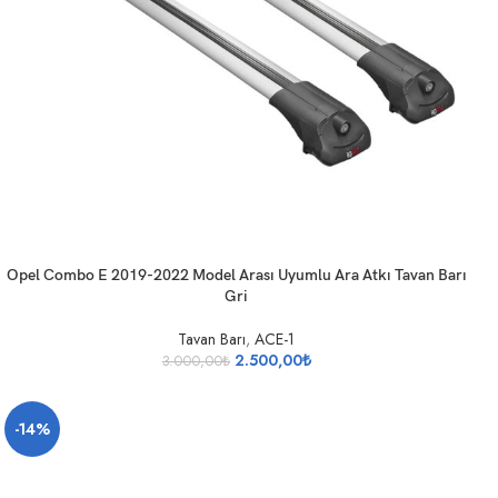
SEPETE EKLE
Opel Combo E 2019-2022 Model Arası Uyumlu Ara Atkı Tavan Barı
Gri
Tavan Barı
,
ACE-1
2.500,00
₺
3.000,00
₺
-14%