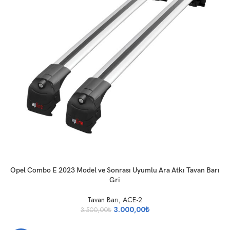
SEPETE EKLE
Opel Combo E 2023 Model ve Sonrası Uyumlu Ara Atkı Tavan Barı
Gri
Tavan Barı
,
ACE-2
3.000,00
₺
3.500,00
₺