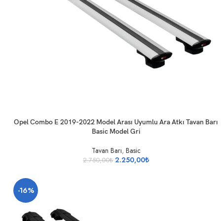
SEPETE EKLE
Opel Combo E 2019-2022 Model Arası Uyumlu Ara Atkı Tavan Barı
Basic Model Gri
Tavan Barı
,
Basic
2.250,00
₺
2.750,00
₺
-16%