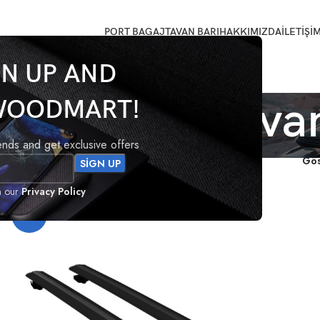
PORT BAGAJ
TAVAN BARI
HAKKIMIZDA
İLETİŞİ
GN UP AND
 Combo E tavan
WOODMART!
rends and get exclusive offers
endi
Gö
h our
Privacy Policy
-18%