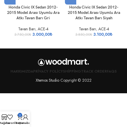
Honda Civic IX Sedan 2012-
Honda Civic IX Sedan 2012-
2015 Model Arası Uyumlu Ara
2015 Model Arası Uyumlu Ara
Atkı Tavan Barı Gri
Atkı Tavan Barı Siyah
Tavan Barı
,
ACE-4
Tavan Barı
,
ACE-4
3.000,00
₺
3.100,00
₺
3.750,00
₺
3.850,00
₺
HAKKIMIZDA
PRIVACY POLICY
SHIPPING
TRACK ORDER
FAQS
Xtemos Studio
Copyright © 2022
0
Mağaza
Favoriler
Sepet
Hesabım