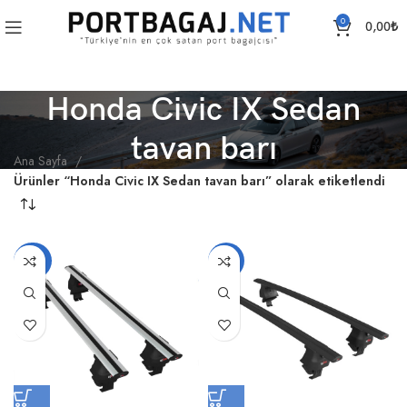
0
0,00
₺
Honda Civic IX Sedan
tavan barı
Ana Sayfa
Ürünler “Honda Civic IX Sedan tavan barı” olarak etiketlendi
-20%
-19%