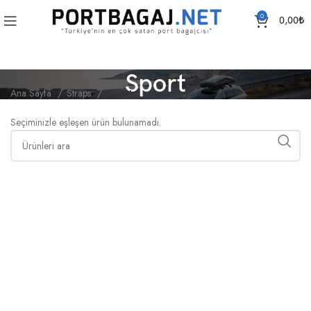
0
0,00
₺
Sport
Ana Sayfa
Straps
Sport
Seçiminizle eşleşen ürün bulunamadı.