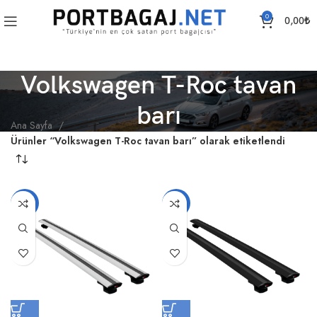
0
0,00
₺
Volkswagen T-Roc tavan
barı
Ana Sayfa
Ürünler “Volkswagen T-Roc tavan barı” olarak etiketlendi
-18%
-18%