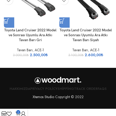
Toyota Land Cruiser 2022 Model
Toyota Land Cruiser 2022 Model
ve Sonrası Uyumlu Ara Atkı
ve Sonrası Uyumlu Ara Atkı
Tavan Barı Gri
Tavan Barı Siyah
Tavan Barı
,
ACE-1
Tavan Barı
,
ACE-1
2.500,00
₺
2.600,00
₺
3.000,00
₺
3.100,00
₺
HAKKIMIZDA
PRIVACY POLICY
SHIPPING
TRACK ORDER
FAQS
Xtemos Studio
Copyright © 2022
0