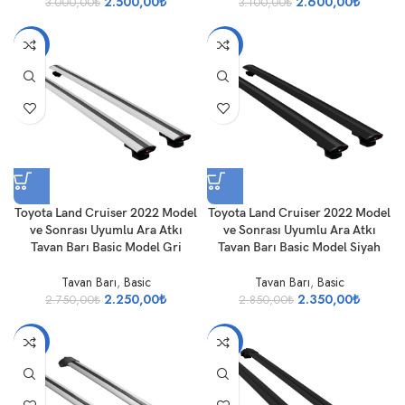
2.500,00
₺
2.600,00
₺
3.000,00
₺
3.100,00
₺
-18%
-18%
Toyota Land Cruiser 2022 Model
Toyota Land Cruiser 2022 Model
ve Sonrası Uyumlu Ara Atkı
ve Sonrası Uyumlu Ara Atkı
Tavan Barı Basic Model Gri
Tavan Barı Basic Model Siyah
Tavan Barı
,
Basic
Tavan Barı
,
Basic
2.250,00
₺
2.350,00
₺
2.750,00
₺
2.850,00
₺
-17%
-16%