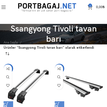
0
0,00
₺
Ssangyong Tivoli tavan
barı
Ana Sayfa
Ürünler “Ssangyong Tivoli tavan barı” olarak etiketlendi
-14%
-14%