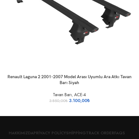
SEPETE EKLE
Renault Laguna 2 2001-2007 Model Arası Uyumlu Ara Atkı Tavan
Barı Siyah
Tavan Barı
,
ACE-4
3.100,00
₺
3.850,00
₺
HAKKIMIZDA
PRIVACY POLICY
SHIPPING
TRACK ORDER
FAQS