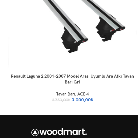
SEPETE EKLE
Renault Laguna 2 2001-2007 Model Arası Uyumlu Ara Atkı Tavan
Barı Gri
Tavan Barı
,
ACE-4
3.000,00
₺
3.750,00
₺