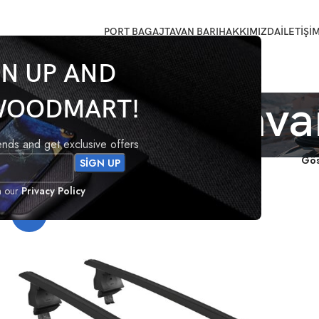
PORT BAGAJ
TAVAN BARI
HAKKIMIZDA
İLETİŞİ
GN UP AND
lt Laguna tava
WOODMART!
rends and get exclusive offers
lendi
Gö
h our
Privacy Policy
-19%