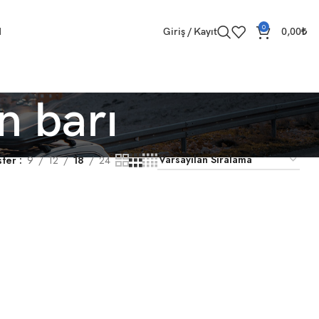
0
M
Giriş / Kayıt
0,00
₺
n barı
ster
9
12
18
24