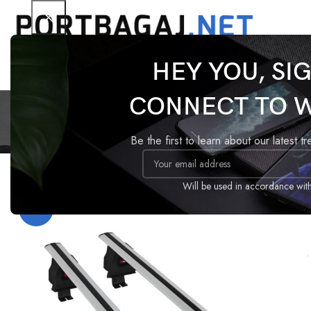
HEY YOU, SI
Renau
CONNECT TO 
Be the first to learn about our latest t
Ana Sayfa
Ürünler “Renault Laguna tavan barı” olarak etiket
Will be used in accordance wit
-20%