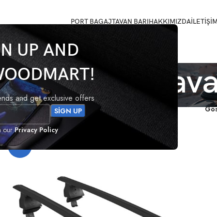
PORT BAGAJ
TAVAN BARI
HAKKIMIZDA
İLETİŞİ
GN UP AND
lt Fluence tava
WOODMART!
rends and get exclusive offers
lendi
Gö
h our
Privacy Policy
-19%