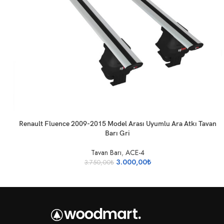
SEPETE EKLE
Renault Fluence 2009-2015 Model Arası Uyumlu Ara Atkı Tavan
Barı Gri
Tavan Barı
,
ACE-4
3.000,00
₺
3.750,00
₺