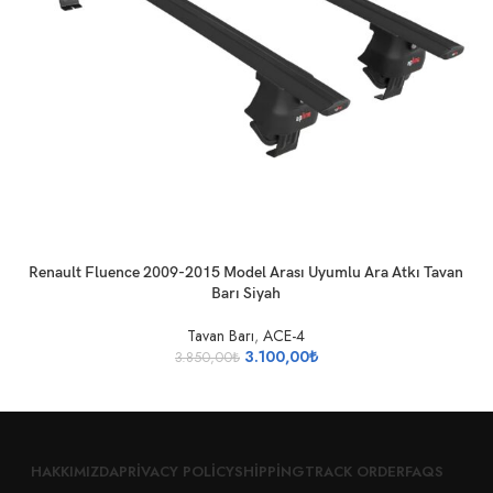
SEPETE EKLE
Renault Fluence 2009-2015 Model Arası Uyumlu Ara Atkı Tavan
Barı Siyah
Tavan Barı
,
ACE-4
3.100,00
₺
3.850,00
₺
HAKKIMIZDA
PRIVACY POLICY
SHIPPING
TRACK ORDER
FAQS