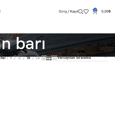
0
M
Giriş / Kayıt
0,00
₺
n barı
ster
9
12
18
24