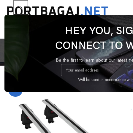
HEY YOU, SI
Renau
CONNECT TO 
Be the first to learn about our latest t
Ana Sayfa
Ürünler “Renault Fluence tavan barı” olarak etiket
Will be used in accordance wit
-20%