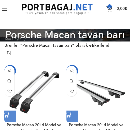
0
0,00
₺
Porsche Macan tavan barı
Ana Sayfa
Ürünler “Porsche Macan tavan barı” olarak etiketlendi
-14%
-14%
Porsche Macan 2014 Model ve
Porsche Macan 2014 Model ve