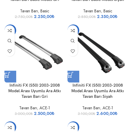
Tavan Barı
,
Basic
Tavan Barı
,
Basic
2.250,00
₺
2.350,00
₺
2.750,00
₺
2.850,00
₺
-17%
-16%
Infiniti FX (S50) 2003-2008
Infiniti FX (S50) 2003-2008
Model Arası Uyumlu Ara Atkı
Model Arası Uyumlu Ara Atkı
Tavan Barı Gri
Tavan Barı Siyah
Tavan Barı
,
ACE-1
Tavan Barı
,
ACE-1
2.500,00
₺
2.600,00
₺
3.000,00
₺
3.100,00
₺
-18%
-18%