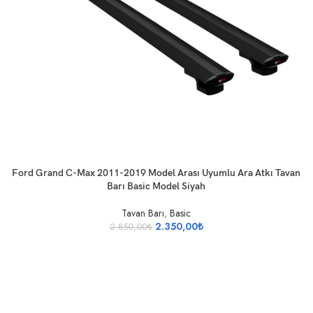
SEPETE EKLE
Ford Grand C-Max 2011-2019 Model Arası Uyumlu Ara Atkı Tavan
Barı Basic Model Siyah
Tavan Barı
,
Basic
2.350,00
₺
2.850,00
₺