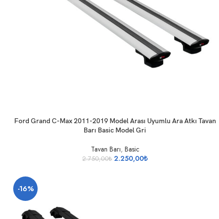
SEPETE EKLE
Ford Grand C-Max 2011-2019 Model Arası Uyumlu Ara Atkı Tavan
Barı Basic Model Gri
Tavan Barı
,
Basic
2.250,00
₺
2.750,00
₺
-16%