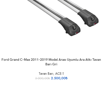
SEPETE EKLE
Ford Grand C-Max 2011-2019 Model Arası Uyumlu Ara Atkı Tavan
Barı Gri
Tavan Barı
,
ACE-1
2.500,00
₺
3.000,00
₺