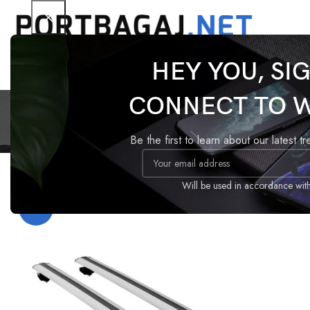
HEY YOU, SI
Ford G
CONNECT TO 
Be the first to learn about our latest t
Ana Sayfa
Ürünler “Ford Grand C-Max tavan barı” olarak etik
Will be used in accordance wit
-18%