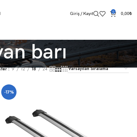
0
M
Giriş / Kayıt
0,00
₺
an barı
ster
9
12
18
24
-17%