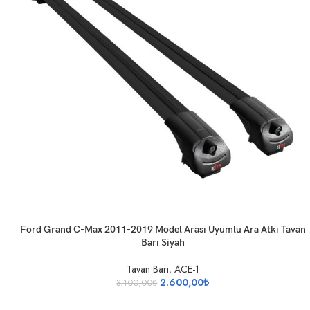
SEPETE EKLE
Ford Grand C-Max 2011-2019 Model Arası Uyumlu Ara Atkı Tavan
Barı Siyah
Tavan Barı
,
ACE-1
2.600,00
₺
3.100,00
₺