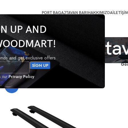
PORT BAGAJ
TAVAN BARI
HAKKIMIZDA
İLETİŞİ
GN UP AND
rand C-Max tav
WOODMART!
rends and get exclusive offers
etlendi
Gö
h our
Privacy Policy
-18%