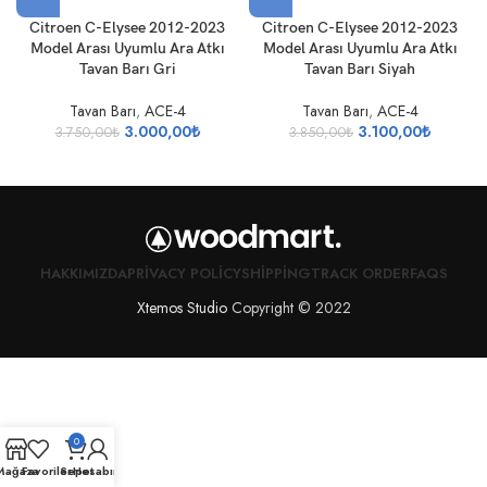
Citroen C-Elysee 2012-2023
Citroen C-Elysee 2012-2023
Model Arası Uyumlu Ara Atkı
Model Arası Uyumlu Ara Atkı
Tavan Barı Gri
Tavan Barı Siyah
Tavan Barı
,
ACE-4
Tavan Barı
,
ACE-4
3.000,00
₺
3.100,00
₺
3.750,00
₺
3.850,00
₺
HAKKIMIZDA
PRIVACY POLICY
SHIPPING
TRACK ORDER
FAQS
Xtemos Studio
Copyright © 2022
0
Mağaza
Favoriler
Sepet
Hesabım