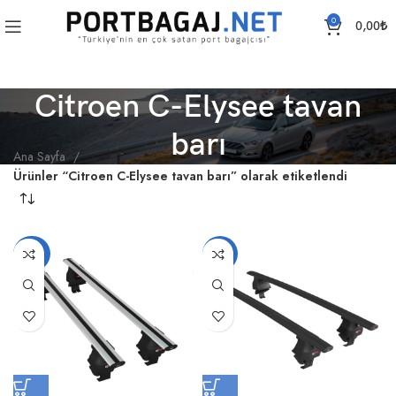
0
0,00
₺
Citroen C-Elysee tavan
barı
Ana Sayfa
Ürünler “Citroen C-Elysee tavan barı” olarak etiketlendi
-20%
-19%